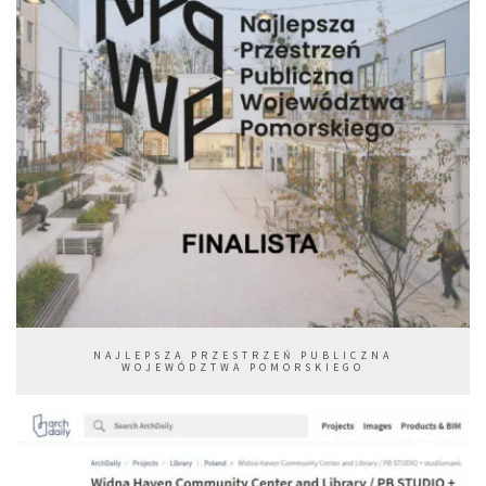
NAJLEPSZA PRZESTRZEŃ PUBLICZNA
WOJEWÓDZTWA POMORSKIEGO