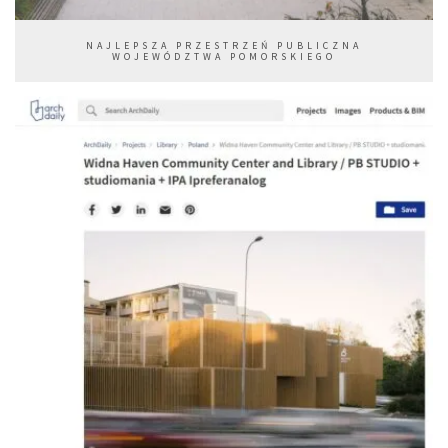
NAJLEPSZA PRZESTRZEŃ PUBLICZNA
WOJEWÓDZTWA POMORSKIEGO